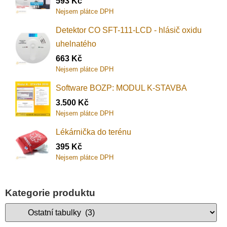
593
Kč
Nejsem plátce DPH
Detektor CO SFT-111-LCD - hlásič oxidu
uhelnatého
663
Kč
Nejsem plátce DPH
Software BOZP: MODUL K-STAVBA
3.500
Kč
Nejsem plátce DPH
Lékárnička do terénu
395
Kč
Nejsem plátce DPH
Kategorie produktu