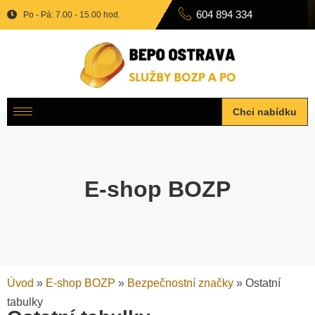
604 894 334
Po - Pá: 7.00 - 15.00 hod.
Chci nabídku
E-shop BOZP
Úvod
»
E-shop BOZP
»
Bezpečnostní značky
»
Ostatní
tabulky