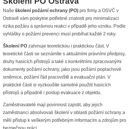
Školení PO Ostrava
Naše
školení požární ochrany (PO)
pro firmy a OSVČ v
Ostravě vám poskytne potřebné znalosti pro minimalizaci
rizika požáru a správnou reakci v případě jeho vzniku. Podle
vyhlášky o požární prevenci musí probíhat každé 2 roky.
Školení PO
zahrnuje teoretickou i praktickou část. V
teoretické části se seznámíte s aktuálními právními předpisy,
druhy hasicích přístrojů a také s konkrétními zpracovanými
dokumenty požární ochrany, jako jsou požární poplachové
směrnice, požární řád pracoviště a evakuační plán. V
praktické části si vyzkoušíte samotné použití hasicích
přístrojů a případně i postup evakuace z objektu.
Zaměstnavatelé mají povinnost zajistit, aby jejich
zaměstnanci absolvovali školení v oblasti požární ochrany a
měli přístup k veškerým potřebným informacím a zdrojům pro
bezpečnou práci.