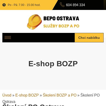
604 894 334
Po - Pá: 7.00 - 15.00 hod.
Chci nabídku
E-shop BOZP
Úvod
»
E-shop BOZP
»
Školení BOZP a PO
»
Školení PO
Ostrava