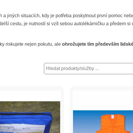
 a jiných situacích, kdy je potřeba poskytnout první pomoc nebo
lší cestu, je nutností si vzít sebou autolékárničku a předem si
 riskujete nejen pokutu, ale
ohrožujete tím především lidské