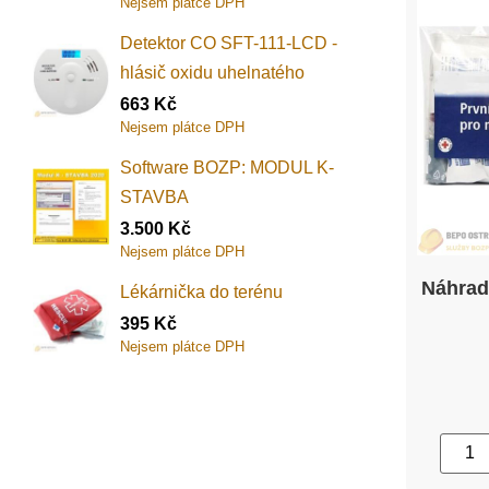
Nejsem plátce DPH
Detektor CO SFT-111-LCD -
hlásič oxidu uhelnatého
663
Kč
Nejsem plátce DPH
Software BOZP: MODUL K-
STAVBA
3.500
Kč
Nejsem plátce DPH
Náhrad
Lékárnička do terénu
395
Kč
Nejsem plátce DPH