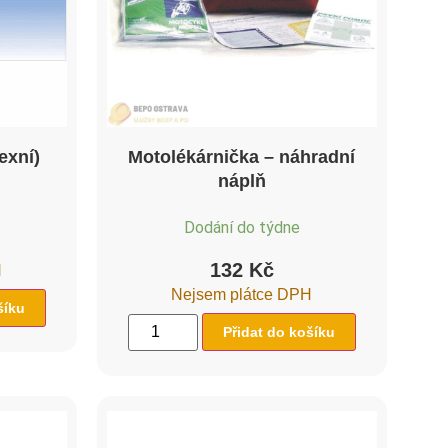
exní)
Motolékárnička – náhradní
náplň
Dodání do týdne
132
Kč
H
Nejsem plátce DPH
šíku
Přidat do košíku