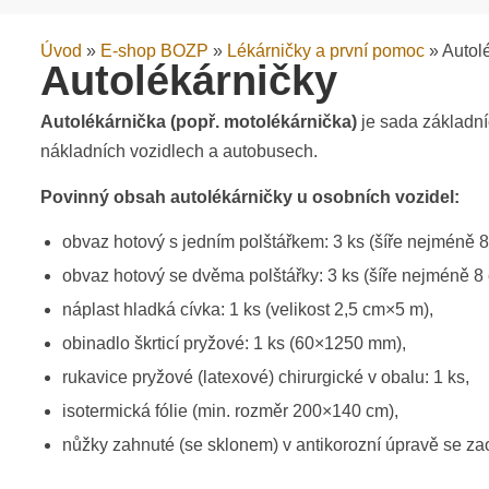
Úvod
»
E-shop BOZP
»
Lékárničky a první pomoc
»
Autol
Autolékárničky
Autolékárnička (popř. motolékárnička)
je sada základní
nákladních vozidlech a autobusech.
Povinný obsah autolékárničky u osobních vozidel:
obvaz hotový s jedním polštářkem: 3 ks (šíře nejméně 8
obvaz hotový se dvěma polštářky: 3 ks (šíře nejméně 8
náplast hladká cívka: 1 ks (velikost 2,5 cm×5 m),
obinadlo škrticí pryžové: 1 ks (60×1250 mm),
rukavice pryžové (latexové) chirurgické v obalu: 1 ks,
isotermická fólie (min. rozměr 200×140 cm),
nůžky zahnuté (se sklonem) v antikorozní úpravě se z