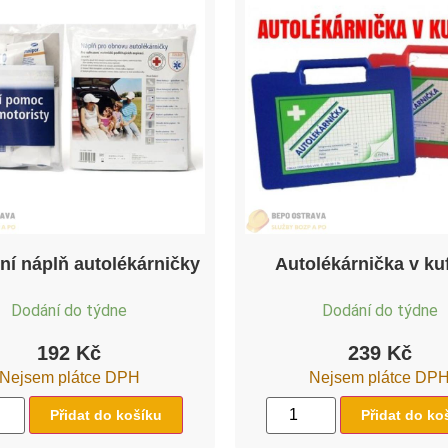
ní náplň autolékárničky
Autolékárnička v ku
Dodání do týdne
Dodání do týdne
192
Kč
239
Kč
Nejsem plátce DPH
Nejsem plátce DP
Přidat do košíku
Přidat do ko