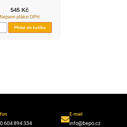
545
Kč
Nejsem plátce DPH
Přidat do košíku
efon
E-mail
0 604 894 334
info@bepo.cz