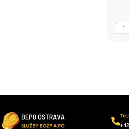
Tel
+42