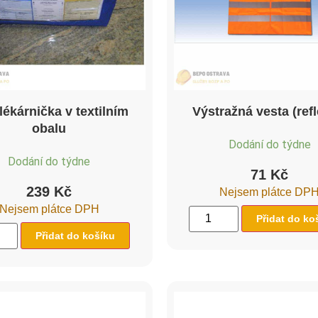
lékárnička v textilním
Výstražná vesta (refl
obalu
Dodání do týdne
Dodání do týdne
71
Kč
239
Kč
Nejsem plátce DP
Nejsem plátce DPH
Přidat do ko
Přidat do košíku