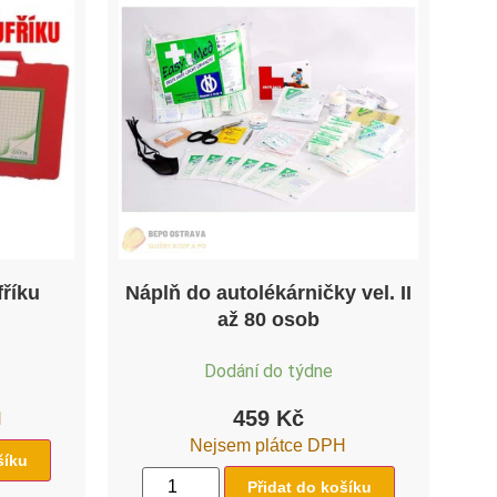
fříku
Náplň do autolékárničky vel. II
až 80 osob
Dodání do týdne
459
Kč
H
Nejsem plátce DPH
šíku
Přidat do košíku