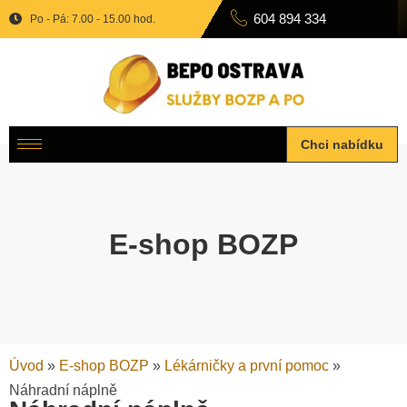
604 894 334
Po - Pá: 7.00 - 15.00 hod.
Chci nabídku
E-shop BOZP
Úvod
»
E-shop BOZP
»
Lékárničky a první pomoc
»
Náhradní náplně