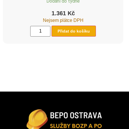
Dodání do týdne
1.361
Kč
Nejsem plátce DPH
Přidat do košíku