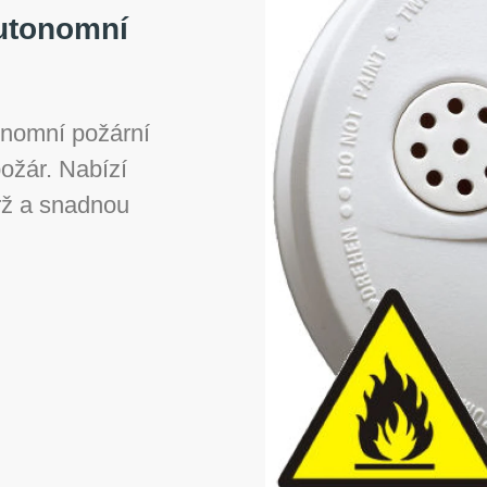
autonomní
onomní požární
požár. Nabízí
drž a snadnou