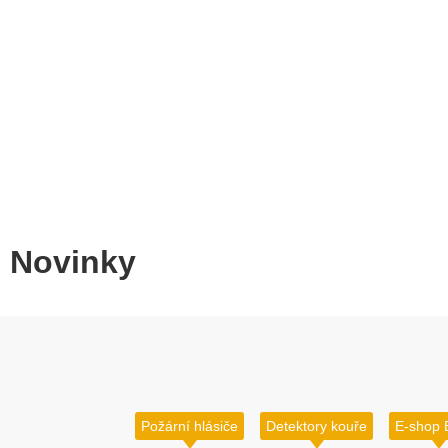
Novinky
Požární hlásiče
Detektory kouře
E-shop