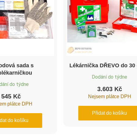
odová sada s
Lékárnička DŘEVO do 30
olékarničkou
Dodání do týdne
dání do týdne
3.603
Kč
545
Kč
Nejsem plátce DPH
em plátce DPH
Přidat do košíku
idat do košíku