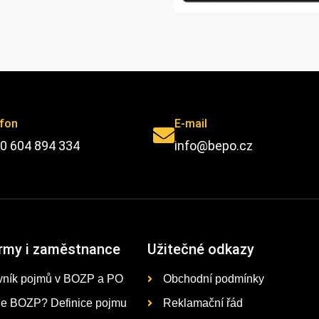
efon
E-mail
0 604 894 334
info@bepo.cz
irmy i zaměstnance
Užitečné odkazy
vník pojmů v BOZP a PO
Obchodní podmínky
je BOZP? Definice pojmu
Reklamační řád