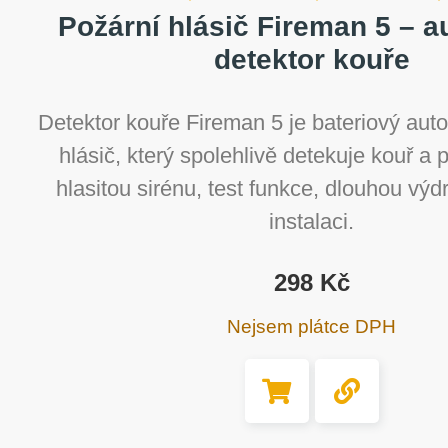
Požární hlásič Fireman 5 – 
detektor kouře
Detektor kouře Fireman 5 je bateriový aut
hlásič, který spolehlivě detekuje kouř a 
hlasitou sirénu, test funkce, dlouhou vý
instalaci.
298
Kč
Nejsem plátce DPH