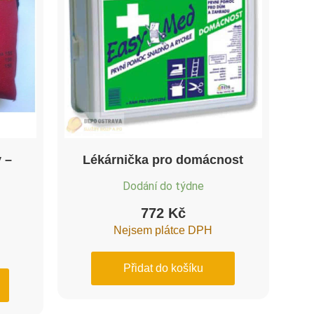
y –
Lékárnička pro domácnost
Dodání do týdne
772
Kč
Nejsem plátce DPH
Přidat do košíku