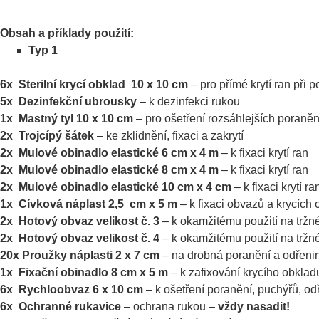
Obsah a příklady použití:
Typ 1
6x Sterilní krycí obklad 10 x 10 cm
– pro přímé krytí ran při
5x Dezinfekční ubrousky
– k dezinfekci rukou
1x Mastný tyl 10 x 10 cm
– pro ošetření rozsáhlejších poraněn
2x Trojcípý šátek
– ke zklidnění, fixaci a zakrytí
2x Mulové obinadlo elastické 6 cm x 4 m
– k fixaci krytí ran
2x Mulové obinadlo elastické 8 cm x 4 m
– k fixaci krytí ran
2x Mulové obinadlo elastické 10 cm x 4 cm
– k fixaci krytí ra
1x Cívková náplast 2,5 cm x 5 m
– k fixaci obvazů a krycích
2x Hotový obvaz velikost č. 3
– k okamžitému použití na tržné
2x Hotový obvaz velikost č. 4
– k okamžitému použití na tržné
20x Proužky náplasti 2 x 7 cm
– na drobná poranění a odřeni
1x Fixační obinadlo 8 cm x 5 m
– k zafixování krycího obklad
6x Rychloobvaz 6 x 10 cm
– k ošetření poranění, puchýřů, od
6x Ochranné rukavice
– ochrana rukou –
vždy nasadit!