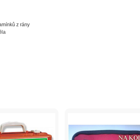
kamínků z rány
ěla