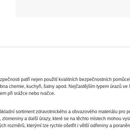
pečnosti patří nejen použití kvalitních bezpečnostních pomůce
čebna chemie, kuchyň, šatny apod. Nejčastějším typem úrazů ve 
m při srážce nebo rvačce.
ladní sortiment zdravotnického a obvazového materiálu pro pos
í, zlomeniny a další úrazy, které se na těchto místech mohou vys
ých rozměrů, kterýmí lze rychle ošetřit i větší odřeniny a poraněn