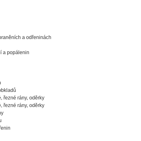
 poraněních a odřeninách
í a popálenin
n
 obkladů
, řezné rány, oděrky
, řezné rány, oděrky
ny
u
řenin