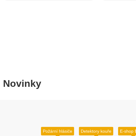
Novinky
Požární hlásiče
Detektory kouře
E-shop