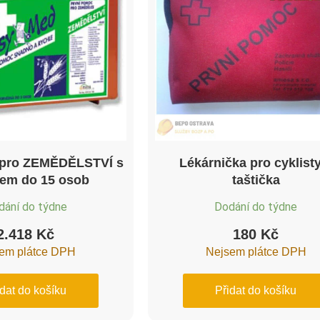
 pro ZEMĚDĚLSTVÍ s
Lékárnička pro cyklist
em do 15 osob
taštička
dání do týdne
Dodání do týdne
2.418
Kč
180
Kč
em plátce DPH
Nejsem plátce DPH
idat do košíku
Přidat do košíku