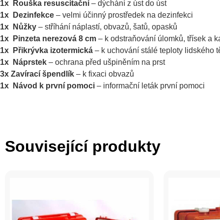
1x Rouška resuscitační
– dýchání z úst do úst
1x Dezinfekce
– velmi účinný prostředek na dezinfekci
1x Nůžky
– stříhání náplastí, obvazů, šatů, opasků
1x Pinzeta nerezová 8 cm
– k odstraňování úlomků, třísek a 
1x Přikrývka izotermická
– k uchování stálé teploty lidského t
1x Náprstek
– ochrana před ušpiněním na prst
3x Zavírací špendlík
– k fixaci obvazů
1x Návod k první pomoci
– informační leták první pomoci
Související produkty