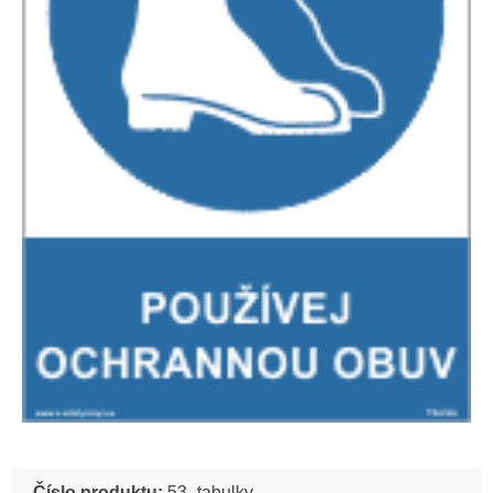
Číslo produktu:
53_tabulky