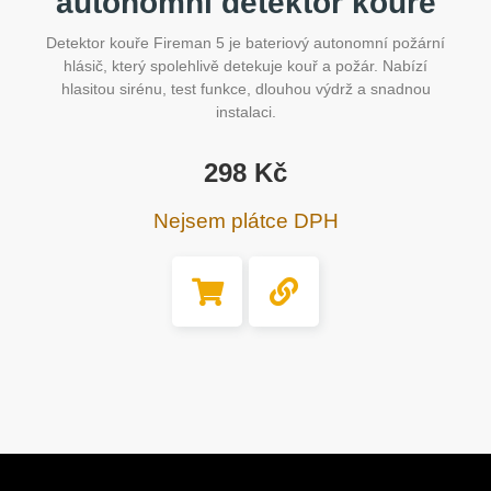
autonomní detektor kouře
Detektor kouře Fireman 5 je bateriový autonomní požární
hlásič, který spolehlivě detekuje kouř a požár. Nabízí
hlasitou sirénu, test funkce, dlouhou výdrž a snadnou
instalaci.
298
Kč
Nejsem plátce DPH