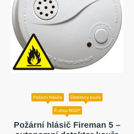
Požární hlásiče
Detektory kouře
E-shop BOZP
Požární hlásič Fireman 5 –