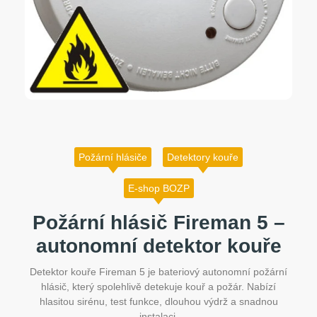
Požární hlásiče
Detektory kouře
E-shop BOZP
Požární hlásič Fireman 5 –
autonomní detektor kouře
Detektor kouře Fireman 5 je bateriový autonomní požární
hlásič, který spolehlivě detekuje kouř a požár. Nabízí
hlasitou sirénu, test funkce, dlouhou výdrž a snadnou
instalaci.