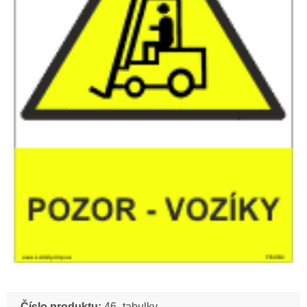
Číslo produktu:
46_tabulky