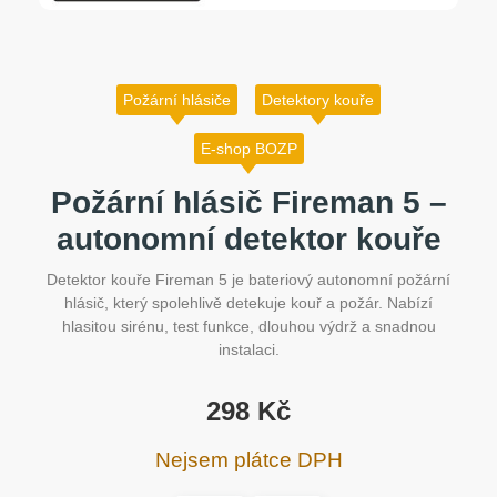
Požární hlásiče
Detektory kouře
E-shop BOZP
Požární hlásič Fireman 5 –
autonomní detektor kouře
Detektor kouře Fireman 5 je bateriový autonomní požární
hlásič, který spolehlivě detekuje kouř a požár. Nabízí
hlasitou sirénu, test funkce, dlouhou výdrž a snadnou
instalaci.
298
Kč
Nejsem plátce DPH