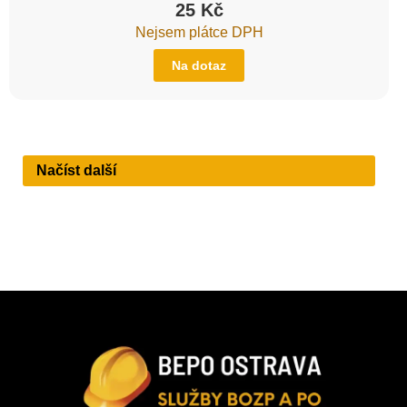
25
Kč
Nejsem plátce DPH
Na dotaz
Načíst další