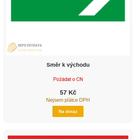
Směr k východu
Požádat o CN
57
Kč
Nejsem plátce DPH
Na dotaz