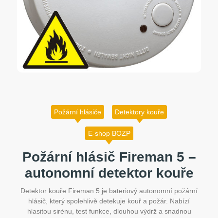
Požární hlásiče
Detektory kouře
E-shop BOZP
Požární hlásič Fireman 5 –
autonomní detektor kouře
Detektor kouře Fireman 5 je bateriový autonomní požární
hlásič, který spolehlivě detekuje kouř a požár. Nabízí
hlasitou sirénu, test funkce, dlouhou výdrž a snadnou