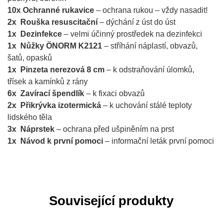
10x Ochranné rukavice
– ochrana rukou – vždy nasadit!
2x Rouška resuscitační
– dýchání z úst do úst
1x Dezinfekce
– velmi účinný prostředek na dezinfekci
1x Nůžky ÖNORM K2121
– stříhání náplastí, obvazů,
šatů, opasků
1x Pinzeta nerezová 8 cm
– k odstraňování úlomků,
třísek a kamínků z rány
6x Zavírací špendlík
– k fixaci obvazů
2x Přikrývka izotermická
– k uchování stálé teploty
lidského těla
3x Náprstek
– ochrana před ušpiněním na prst
1x Návod k první pomoci
– informační leták první pomoci
Související produkty