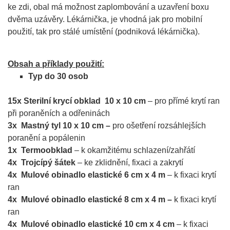
ke zdi, obal má možnost zaplombování a uzavření boxu
dvěma uzávěry. Lékárnička, je vhodná jak pro mobilní
použití, tak pro stálé umístění (podniková lékárnička).
Obsah a příklady použití:
Typ do 30 osob
15x Sterilní krycí obklad 10 x 10 cm
– pro přímé krytí ran
při poraněních a odřeninách
3x Mastný tyl 10 x 10 cm –
pro ošetření rozsáhlejších
poranění a popálenin
1x Termoobklad
– k okamžitému schlazení/zahřátí
4x Trojcípý šátek
– ke zklidnění, fixaci a zakrytí
4x Mulové obinadlo elastické 6 cm x 4 m
– k fixaci krytí
ran
4x Mulové obinadlo elastické 8 cm x 4 m –
k fixaci krytí
ran
4x Mulové obinadlo elastické 10 cm x 4 cm
– k fixaci