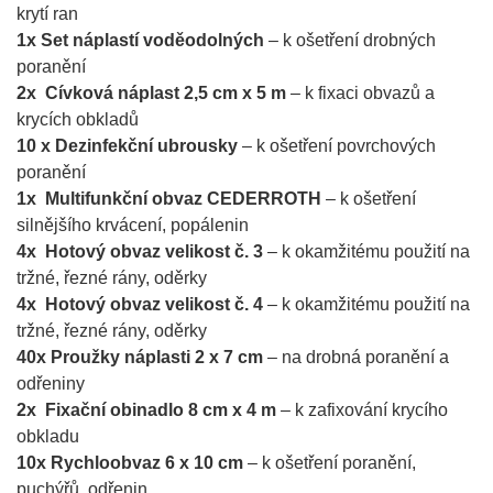
krytí ran
1x
Set náplastí voděodolných
– k ošetření drobných
poranění
2x Cívková náplast 2,5 cm x 5 m
– k fixaci obvazů a
krycích obkladů
10 x Dezinfekční ubrousky
– k ošetření povrchových
poranění
1x Multifunkční obvaz CEDERROTH
– k ošetření
silnějšího krvácení, popálenin
4x Hotový obvaz velikost č. 3
– k okamžitému použití na
tržné, řezné rány, oděrky
4x Hotový obvaz velikost č. 4
– k okamžitému použití na
tržné, řezné rány, oděrky
40x Proužky náplasti 2 x 7 cm
– na drobná poranění a
odřeniny
2x Fixační obinadlo 8 cm x 4 m
– k zafixování krycího
obkladu
10x Rychloobvaz 6 x 10 cm
– k ošetření poranění,
puchýřů, odřenin