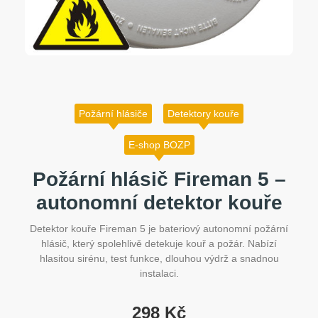
Požární hlásiče
Detektory kouře
E-shop BOZP
Požární hlásič Fireman 5 –
autonomní detektor kouře
Detektor kouře Fireman 5 je bateriový autonomní požární
hlásič, který spolehlivě detekuje kouř a požár. Nabízí
hlasitou sirénu, test funkce, dlouhou výdrž a snadnou
instalaci.
298
Kč