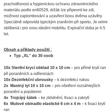
prachotěsnost a hygienickou ochranu zdravotnického
materiálu podle en60529, držák lze připevnit ke zdi,
možnost zaplombování a uzavření boxu dvěma uzávěry.
Speciálně odpovídá typickým zraněním při sportu. Je velmi
oblíbená i pro svou ideální mobilitu. Expirační doba je 4-5
let.
Obsah a příklady použití :
Typ „XL“ do 30 osob
10x Sterilní krycí obklad 10 x 10 cm
– pro přímé krytí ran
při poraněních a odřeninách
10x Dezinfekční ubrousky
– k dezinfekci rukou
2x Mastný tyl 10 x 10 cm
– pro ošetření rozsáhlejších
poranění a popálenin
4x Trojcípý šátek
– ke zklidnění, fixaci a zakrytí
6x Mulové obinadlo elastické 6 cm x 4 m
– k fixaci krytí
ran