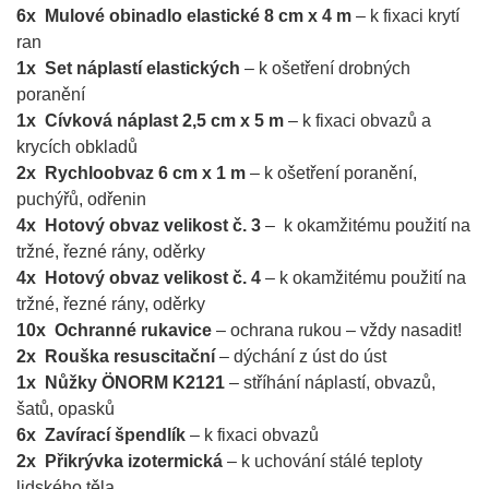
6x Mulové obinadlo elastické 8 cm x 4 m
– k fixaci krytí
ran
1x Set náplastí elastických
– k ošetření drobných
poranění
1x Cívková náplast 2,5 cm x 5 m
– k fixaci obvazů a
krycích obkladů
2x Rychloobvaz 6 cm x 1 m
– k ošetření poranění,
puchýřů, odřenin
4x Hotový obvaz velikost č. 3
– k okamžitému použití na
tržné, řezné rány, oděrky
4x Hotový obvaz velikost č. 4
– k okamžitému použití na
tržné, řezné rány, oděrky
10x Ochranné rukavice
– ochrana rukou – vždy nasadit!
2x Rouška resuscitační
– dýchání z úst do úst
1x Nůžky ÖNORM K2121
– stříhání náplastí, obvazů,
šatů, opasků
6x Zavírací špendlík
– k fixaci obvazů
2x Přikrývka izotermická
– k uchování stálé teploty
lidského těla