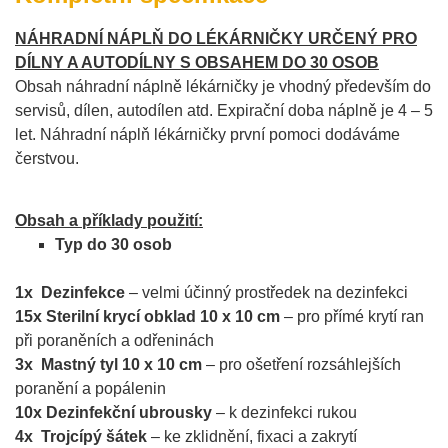
NÁHRADNÍ NÁPLŇ DO LÉKÁRNIČKY URČENÝ PRO
DÍLNY A AUTODÍLNY S OBSAHEM DO 30 OSOB
Obsah náhradní náplně lékárničky je vhodný především do
servisů, dílen, autodílen atd. Expirační doba náplně je 4 – 5
let. Náhradní náplň lékárničky první pomoci dodáváme
čerstvou.
Obsah a příklady použití:
Typ do 30 osob
1x Dezinfekce
– velmi účinný prostředek na dezinfekci
15x Sterilní krycí obklad 10 x 10 cm
– pro přímé krytí ran
při poraněních a odřeninách
3x Mastný tyl 10 x 10 cm
– pro ošetření rozsáhlejších
poranění a popálenin
10x Dezinfekční ubrousky
– k dezinfekci rukou
4x Trojcípý šátek
– ke zklidnění, fixaci a zakrytí