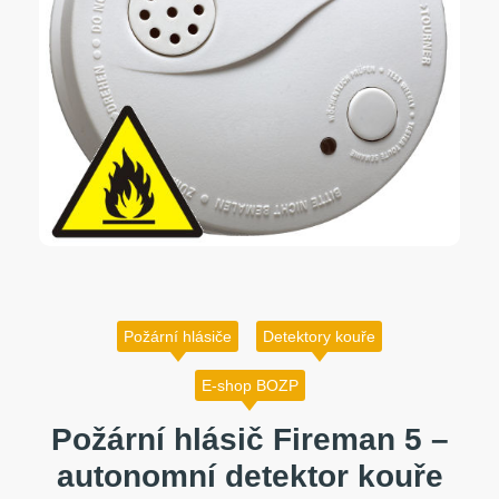
Požární hlásiče
Detektory kouře
E-shop BOZP
Požární hlásič Fireman 5 –
autonomní detektor kouře