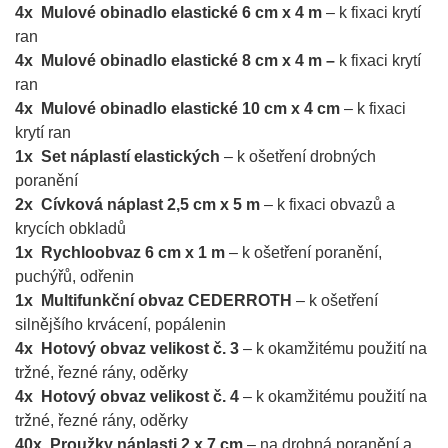
4x Mulové obinadlo elastické 6 cm x 4 m
– k fixaci krytí
ran
4x Mulové obinadlo elastické 8 cm x 4 m –
k fixaci krytí
ran
4x Mulové obinadlo elastické 10 cm x 4 cm
– k fixaci
krytí ran
1x Set náplastí elastických
– k ošetření drobných
poranění
2x Cívková náplast 2,5 cm x 5 m
– k fixaci obvazů a
krycích obkladů
1x Rychloobvaz 6 cm x 1 m
– k ošetření poranění,
puchýřů, odřenin
1x Multifunkční obvaz CEDERROTH
– k ošetření
silnějšího krvácení, popálenin
4x Hotový obvaz velikost č. 3
– k okamžitému použití na
tržné, řezné rány, oděrky
4x Hotový obvaz velikost č. 4
– k okamžitému použití na
tržné, řezné rány, oděrky
40x Proužky náplasti 2 x 7 cm
– na drobná poranění a