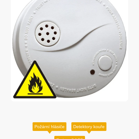
Požární hlásiče
Detektory kouře