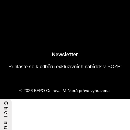
Newsletter
Přihlaste se k odběru exkluzivních nabídek v BOZP!
© 2026 BEPO Ostrava. Veškerá práva vyhrazena.
C h c i n a b í d k u