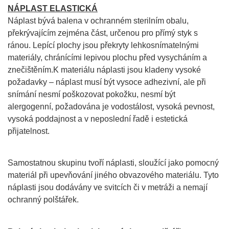
NÁPLAST ELASTICKÁ
Náplast bývá balena v ochranném sterilním obalu,
překrývajícím zejména část, určenou pro přímý styk s
ránou. Lepící plochy jsou překryty lehkosnímatelnými
materiály, chránícími lepivou plochu před vysycháním a
znečištěním.K materiálu náplasti jsou kladeny vysoké
požadavky – náplast musí být vysoce adhezivní, ale při
snímání nesmí poškozovat pokožku, nesmí být
alergogenní, požadována je vodostálost, vysoká pevnost,
vysoká poddajnost a v neposlední řadě i estetická
přijatelnost.
Samostatnou skupinu tvoří náplasti, sloužící jako pomocný
materiál při upevňování jiného obvazového materiálu. Tyto
náplasti jsou dodávány ve svitcích či v metráži a nemají
ochranný polštářek.