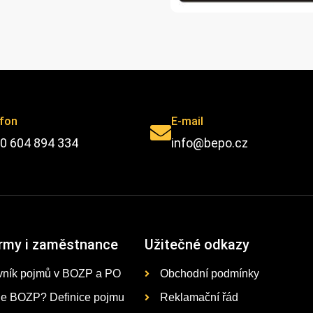
efon
E-mail
0 604 894 334
info@bepo.cz
irmy i zaměstnance
Užitečné odkazy
vník pojmů v BOZP a PO
Obchodní podmínky
je BOZP? Definice pojmu
Reklamační řád