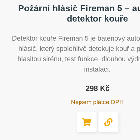
Požární hlásič Fireman 5 – 
detektor kouře
Detektor kouře Fireman 5 je bateriový aut
hlásič, který spolehlivě detekuje kouř a 
hlasitou sirénu, test funkce, dlouhou vý
instalaci.
298
Kč
Nejsem plátce DPH