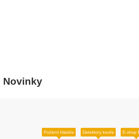
Novinky
Požární hlásiče
Detektory kouře
E-shop