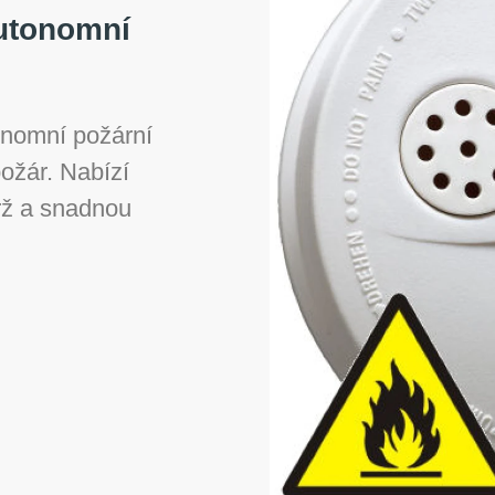
autonomní
onomní požární
požár. Nabízí
drž a snadnou