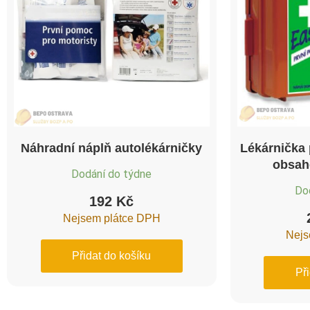
Náhradní náplň autolékárničky
Lékárnička
obsah
Dodání do týdne
Do
192
Kč
Nejsem plátce DPH
Nejs
Přidat do košíku
Př