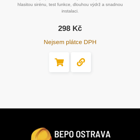
hlasitou sirénu, test funkce, dlouhou výdrž a snadnou
instalaci.
298
Kč
Nejsem plátce DPH