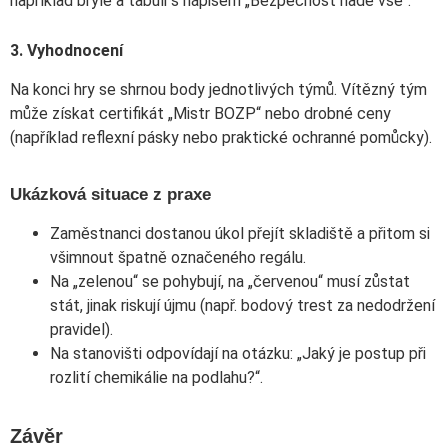
například brýle a tabuli s nápisem „Bezpečnost nade vše“.
3. Vyhodnocení
Na konci hry se shrnou body jednotlivých týmů. Vítězný tým
může získat certifikát „Mistr BOZP“ nebo drobné ceny
(například reflexní pásky nebo praktické ochranné pomůcky).
Ukázková situace z praxe
Zaměstnanci dostanou úkol přejít skladiště a přitom si
všimnout špatně označeného regálu.
Na „zelenou“ se pohybují, na „červenou“ musí zůstat
stát, jinak riskují újmu (např. bodový trest za nedodržení
pravidel).
Na stanovišti odpovídají na otázku: „Jaký je postup při
rozlití chemikálie na podlahu?“.
Závěr