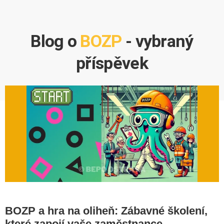
Blog o
BOZP
- vybraný
příspěvek
BOZP a hra na oliheň: Zábavné školení,
které zapojí vaše zaměstnance