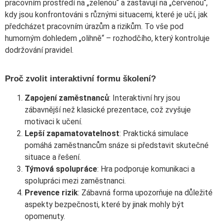
pracovním prostředí na „zelenou“ a zastavují na „červenou“,
kdy jsou konfrontováni s různými situacemi, které je učí, jak
předcházet pracovním úrazům a rizikům. To vše pod
humorným dohledem „olihně“ – rozhodčího, který kontroluje
dodržování pravidel.
Proč zvolit interaktivní formu školení?
Zapojení zaměstnanců
: Interaktivní hry jsou
zábavnější než klasické prezentace, což zvyšuje
motivaci k učení.
Lepší zapamatovatelnost
: Praktická simulace
pomáhá zaměstnancům snáze si představit skutečné
situace a řešení.
Týmová spolupráce
: Hra podporuje komunikaci a
spolupráci mezi zaměstnanci.
Prevence rizik
: Zábavná forma upozorňuje na důležité
aspekty bezpečnosti, které by jinak mohly být
opomenuty.