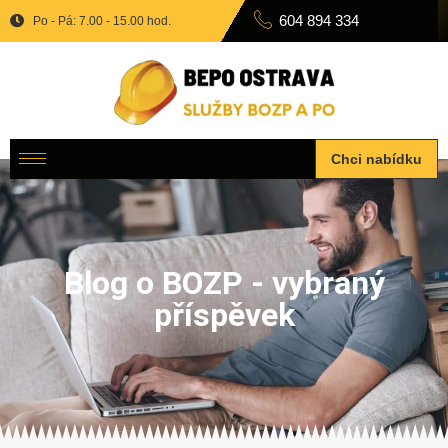
604 894 334
Po - Pá: 7.00 - 15.00 hod.
Chci nabídku
Blog o BOZP - vybraný
příspěvek