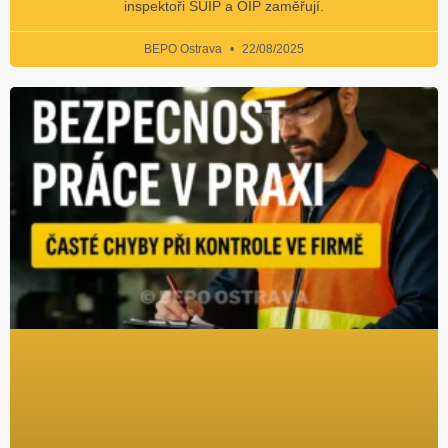
inspektoři SÚIP a OIP zaměřují.
BEPO Ostrava
22/08/2025