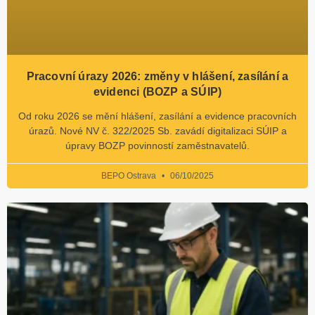
Pracovní úrazy 2026: změny v hlášení, zasílání a
evidenci (BOZP a SÚIP)
Od roku 2026 se mění hlášení, zasílání a evidence pracovních
úrazů. Nové NV č. 322/2025 Sb. zavádí digitalizaci SÚIP a
úpravy BOZP povinností zaměstnavatelů.
BEPO Ostrava
06/10/2025