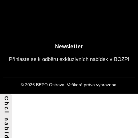
Newsletter
Přihlaste se k odběru exkluzivních nabídek v BOZP!
© 2026 BEPO Ostrava. Veškerá práva vyhrazena.
C h c i n a b í d k u