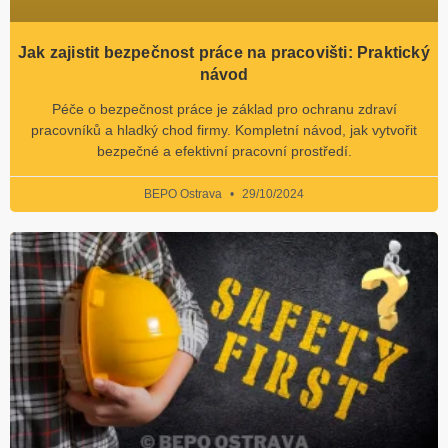
Jak zajistit bezpečnost práce na pracovišti: Praktický
návod
Péče o bezpečnost práce je základ pro ochranu zdraví
pracovníků a hladký chod firmy. Kompletní návod, jak vytvořit
bezpečné a efektivní pracovní prostředí.
BEPO Ostrava
29/10/2024