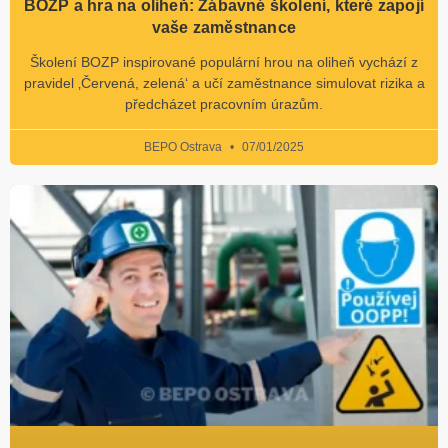
BOZP a hra na oliheň: Zábavné školení, které zapojí
vaše zaměstnance
Školení BOZP inspirované populární hrou na oliheň vychází z
pravidel ‚Červená, zelená‘ a učí zaměstnance simulovat rizika a
předcházet pracovním úrazům.
BEPO Ostrava
07/01/2025