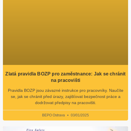
Zlatá pravidla BOZP pro zaměstnance: Jak se chránit
na pracovišti
Pravidla BOZP jsou závazné instrukce pro pracovníky. Naučíte
se, jak se chránit před úrazy, zajišťovat bezpečnost práce a
dodržovat předpisy na pracovišti.
BEPO Ostrava
03/01/2025