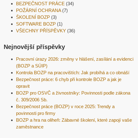
BEZPEČNOST PRÁCE
(34)
POŽÁRNÍ OCHRANA
(7)
ŠKOLENÍ BOZP
(3)
SOFTWARE BOZP
(1)
VŠECHNY PŘÍSPĚVKY
(36)
Nejnovější příspěvky
Pracovní úrazy 2026: změny v hlášení, zasílání a evidenci
(BOZP a SÚIP)
Kontrola BOZP na pracovištích: Jak probíhá a co obnáší
Bezpečnost práce: 6 chyb při kontrole BOZP a jak je
opravit
BOZP pro OSVČ a živnostníky: Povinnosti podle zákona
č. 309/2006 Sb.
Bezpečnost práce (BOZP) v roce 2025: Trendy a
povinnosti pro firmy
BOZP a hra na oliheň: Zábavné školení, které zapojí vaše
zaměstnance