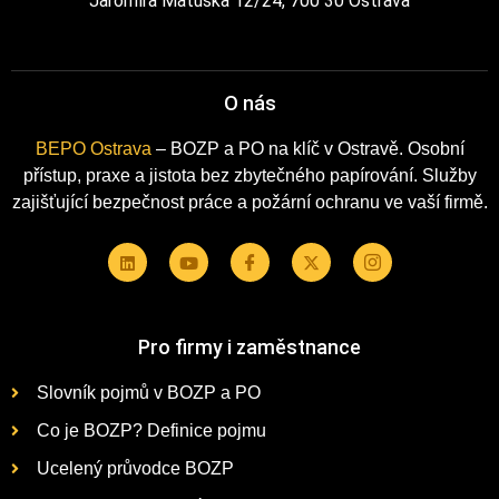
Jaromíra Matuška 12/24, 700 30 Ostrava
O nás
BEPO Ostrava
– BOZP a PO na klíč v Ostravě. Osobní
přístup, praxe a jistota bez zbytečného papírování. Služby
zajišťující bezpečnost práce a požární ochranu ve vaší firmě.
Pro firmy i zaměstnance
Slovník pojmů v BOZP a PO
Co je BOZP? Definice pojmu
Ucelený průvodce BOZP