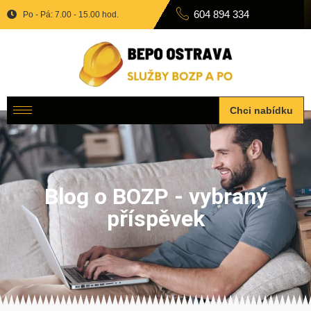
604 894 334
Po - Pá: 7.00 - 15.00 hod.
Chci nabídku
Blog o BOZP - vybraný
příspěvek