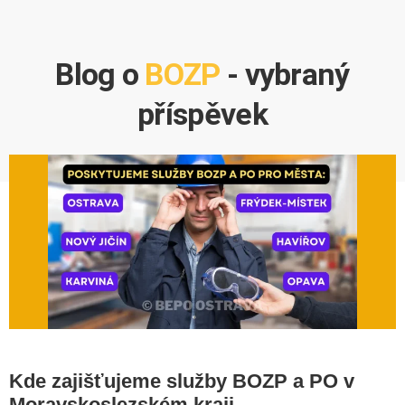
Blog o
BOZP
- vybraný
příspěvek
Kde zajišťujeme služby BOZP a PO v
Moravskoslezském kraji