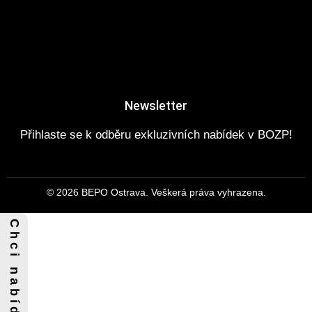
Newsletter
Přihlaste se k odběru exkluzivních nabídek v BOZP!
© 2026 BEPO Ostrava. Veškerá práva vyhrazena.
C h c i n a b í d k u