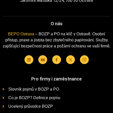
Jaromíra Matuška 12/24, 700 30 Ostrava
O nás
BEPO Ostrava
– BOZP a PO na klíč v Ostravě. Osobní
přístup, praxe a jistota bez zbytečného papírování. Služby
zajišťující bezpečnost práce a požární ochranu ve vaší firmě.
Pro firmy i zaměstnance
Slovník pojmů v BOZP a PO
Co je BOZP? Definice pojmu
Ucelený průvodce BOZP