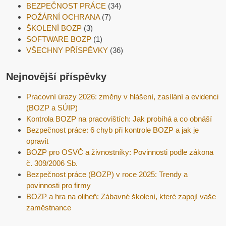
BEZPEČNOST PRÁCE
(34)
POŽÁRNÍ OCHRANA
(7)
ŠKOLENÍ BOZP
(3)
SOFTWARE BOZP
(1)
VŠECHNY PŘÍSPĚVKY
(36)
Nejnovější příspěvky
Pracovní úrazy 2026: změny v hlášení, zasílání a evidenci
(BOZP a SÚIP)
Kontrola BOZP na pracovištích: Jak probíhá a co obnáší
Bezpečnost práce: 6 chyb při kontrole BOZP a jak je
opravit
BOZP pro OSVČ a živnostníky: Povinnosti podle zákona
č. 309/2006 Sb.
Bezpečnost práce (BOZP) v roce 2025: Trendy a
povinnosti pro firmy
BOZP a hra na oliheň: Zábavné školení, které zapojí vaše
zaměstnance