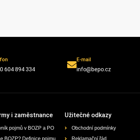
efon
E-mail
0 604 894 334
info@bepo.cz
irmy i zaměstnance
Užitečné odkazy
vník pojmů v BOZP a PO
Obchodní podmínky
je BOZP? Definice pojmu
Reklamační řád