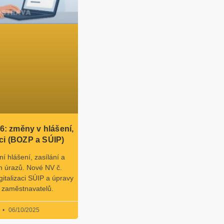
6: změny v hlášení,
nci (BOZP a SÚIP)
 hlášení, zasílání a
h úrazů. Nové NV č.
italizaci SÚIP a úpravy
 zaměstnavatelů.
a
06/10/2025