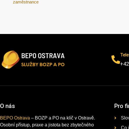
zaměstnance
Tel
+42
O nás
Pro f
BEPO Ostrava
– BOZP a PO na klíč v Ostravě.
Slo
Osobní přístup, praxe a jistota bez zbytečného
Co 