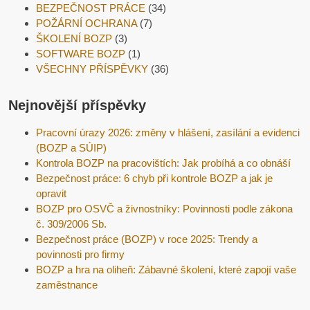
BEZPEČNOST PRÁCE
(34)
POŽÁRNÍ OCHRANA
(7)
ŠKOLENÍ BOZP
(3)
SOFTWARE BOZP
(1)
VŠECHNY PŘÍSPĚVKY
(36)
Nejnovější příspěvky
Pracovní úrazy 2026: změny v hlášení, zasílání a evidenci
(BOZP a SÚIP)
Kontrola BOZP na pracovištích: Jak probíhá a co obnáší
Bezpečnost práce: 6 chyb při kontrole BOZP a jak je
opravit
BOZP pro OSVČ a živnostníky: Povinnosti podle zákona
č. 309/2006 Sb.
Bezpečnost práce (BOZP) v roce 2025: Trendy a
povinnosti pro firmy
BOZP a hra na oliheň: Zábavné školení, které zapojí vaše
zaměstnance