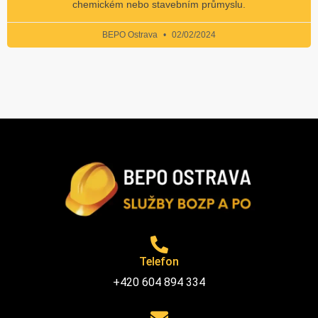
chemickém nebo stavebním průmyslu.
BEPO Ostrava
02/02/2024
Telefon
+420 604 894 334