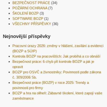
BEZPEČNOST PRÁCE
(34)
POŽÁRNÍ OCHRANA
(7)
ŠKOLENÍ BOZP
(3)
SOFTWARE BOZP
(1)
VŠECHNY PŘÍSPĚVKY
(36)
Nejnovější příspěvky
Pracovní úrazy 2026: změny v hlášení, zasílání a evidenci
(BOZP a SÚIP)
Kontrola BOZP na pracovištích: Jak probíhá a co obnáší
Bezpečnost práce: 6 chyb při kontrole BOZP a jak je
opravit
BOZP pro OSVČ a živnostníky: Povinnosti podle zákona
č. 309/2006 Sb.
Bezpečnost práce (BOZP) v roce 2025: Trendy a
povinnosti pro firmy
BOZP a hra na oliheň: Zábavné školení, které zapojí vaše
zaměstnance